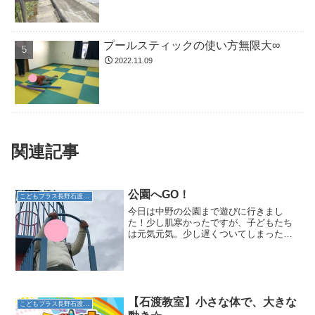
プールスティックの使い方無限大∞
2022.11.09
関連記事
公園へGO！
こどもプラス長野石渡教室
今日は中野の公園まで遊びに行きまし
た！少し肌寒かったですが、子どもたち
は元気元気。少し遅くついてしまったた
め、まずご飯を食べました。机を使って
食べるお友達、上手にお弁当箱をもって
食べるお友達、色々なスタイルで昼食を
楽しんでいました。昼食後は...
【石渡教室】小さな体で、大きな
こどもプラス長野石渡教室