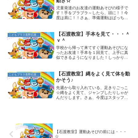
動き☆
児童発達のお友達の運動あそびの様子で
す！手をブラブラ～したら、頭に！！今
度は肩に！！さぁ、準備運動はばっちり
です☆グーパージャンプ。足をいっぱい
に広げて、大きなパーになっています♪​続
いて、かにさん歩き♪バランスを取って慎
【石渡教室】手本を見て・・・＾
こどもプラス長野石渡教室
重に最後まで進めま...
ｖ＾
学校から帰って来てすぐ運動あそびにな
ったお友達！手本を１回見て、上手に真
似できるようになりました！しっかり足
が開いたウシガエルジャンプです☆片足
くまさん挑戦中！！「手・足」のリズム
が難しいけれど、バランスを保ちながら
【石渡教室】縄をよく見て体を動
こどもプラス長野石渡教室
ゆっくり進んでいます！だ...
かそう♪
先週から取り入れている、足きりごっこ
☆縄をよく見て、ジャンプしたりしゃが
んだりします。さぁ、今度はスタッフと
手をつないでやってみよう☆息を合わせ
てできるかな？​先週から続けてやってい
るこの運動あそび。継続しているうち
に、一人で縄を見てジャン...
【石渡教室】運動あそびの前には・・・
☆