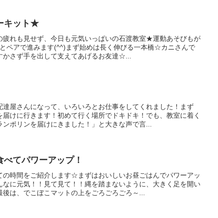
ーキット★
の疲れも見せず、今日も元気いっぱいの石渡教室★運動あそびもが
とペアで進みます(^^)まず始めは長く伸びる一本橋☆カニさんで
かさず手を出して支えてあげるお友達☆...
配達屋さんになって、いろいろとお仕事をしてくれました！まず
を届けに行きます！初めて行く場所でドキドキ！でも、教室に着く
ンポリンを届けにきました！」と大きな声で言...
食べてパワーアップ！
ての時間をご紹介します☆まずはおいしいお昼ごはんでパワーアッ
んなに元気！！見て見て！！縄を踏まないように、大きく足を開い
後は、でこぼこマットの上をごろごろごろ～...