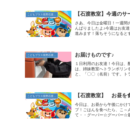
【石渡教室】今週のサ
こどもプラス長野石渡教室
さあ、今日は金曜日！一週間
んばりましたよ♪今週はお友達
進みます！落ちそうになるとす
お届けものです♪
こどもプラス長野石渡教室
１日利用のお友達！今日は、
は、姉妹教室へトランポリン
と、「〇〇（名前）です。トラ
【石渡教室】 お昼を
こどもプラス長野石渡教室
今日は、お昼から午後にかけ
プ！ごはんを食べたら、こ～
て・・グーパー☆グーパー☆最