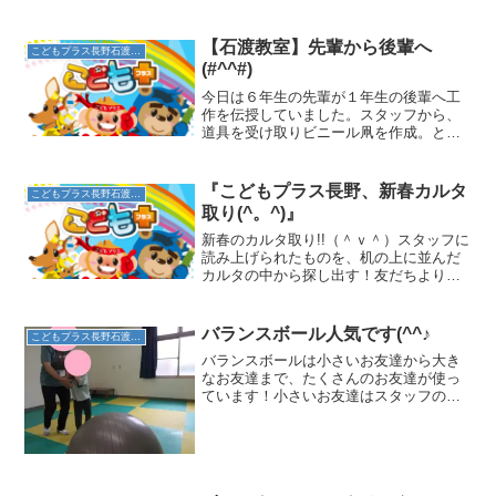
【石渡教室】先輩から後輩へ
こどもプラス長野石渡教室
(#^^#)
今日は６年生の先輩が１年生の後輩へ工
作を伝授していました。スタッフから、
道具を受け取りビニール凧を作成。とっ
ても優しく後輩へ教えてあげていまし
た。作成後一緒に飛ばしに行きました。
風があまりなく結果はいまいちでした
『こどもプラス長野、新春カルタ
こどもプラス長野石渡教室
が、お友達の絆はとってもかた...
取り(^。^)』
新春のカルタ取り!!（＾ｖ＾）スタッフに
読み上げられたものを、机の上に並んだ
カルタの中から探し出す！友だちよりも
一枚でも多く取るために一生懸命カード
を探し出す。白熱した取りあいの中、取
ったカルタを友だちに譲るなんてやさし
バランスボール人気です(^^♪
こどもプラス長野石渡教室
い場面も見られた(^...
バランスボールは小さいお友達から大き
なお友達まで、たくさんのお友達が使っ
ています！小さいお友達はスタッフの手
を借りながら楽しんでいます(^^♪もう一
人のお友達はコロコロ転がし、大玉送り
みたいにして遊んでいました。「コロコ
ロコロー」と口に出し...