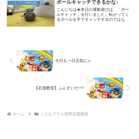
ボールキャッチできるかな♪
こどもプラス長野石渡教室
こんにちは☀本日の運動遊びは、「ボー
ルキャッチ」を行いました。転がってく
るボールを手でキャッチするのではな
く・・・おしりでキャッチします！！み
んな、ボールの動きを目で追いながら、
体を動かすことできていました✨ その後
はサーキットを行いました...
今日も一日元気に♬
【石渡教室】ふんすいだー!
ホーム
こどもプラス長野石渡教室