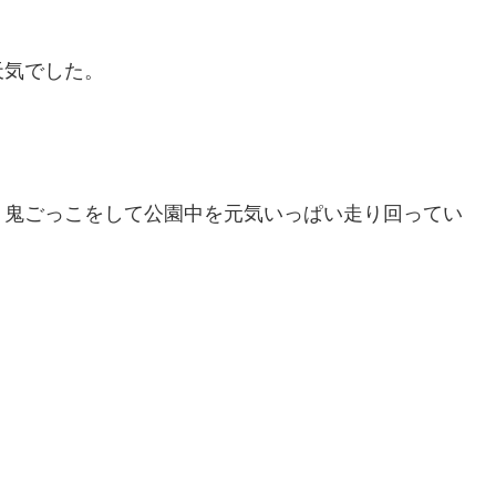
天気でした。
、鬼ごっこをして公園中を元気いっぱい走り回ってい
！