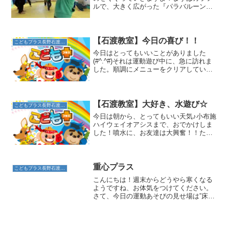
ルで、大きく広がった『パラバルーン』
が出てきました！上に上がった瞬間に
「いくよー！」と駆け抜けていきます！
お友だちとぶつからないように前を見て
いくよ！大きなバルーンがバ...
【石渡教室】今日の喜び！！
こどもプラス長野石渡教室
今日はとってもいいことがありました
(#^.^#)それは運動遊び中に、急に訪れま
した。順調にメニューをクリアしてい
て、初めての雑巾がけの時間がきまし
た。少し難しいから、膝ついてできれば
とスタッフ間で話していました。初めは
膝をついて雑巾がけをし...
【石渡教室】大好き、水遊び☆
こどもプラス長野石渡教室
今日は朝から、とってもいい天気♪小布施
ハイウェイオアシスまで、おでかけしま
した！噴水に、お友達は大興奮！！たく
さん水に触って、楽しんでいましたよ☆
初めは、おそるおそる近づいていた子
も、徐々に水に慣れていました！水遊
び、気持ちよかったね☆水遊...
重心プラス
こどもプラス長野石渡教室
こんにちは！週末からどうやら寒くなる
ようですね、お体気をつけてください。
さて、今日の運動あそびの見せ場は”床拭
き動作”です。以前も体幹筋力が鍛えられ
ることをお伝えしました。他には重心の
移動の良い練習となります。まずは四つ
這いで安定した重心の...