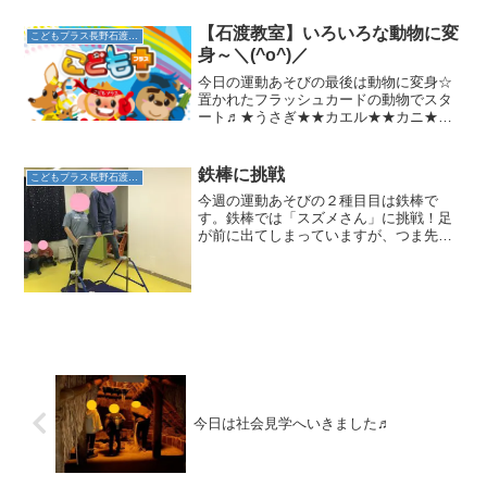
頭と身体同時に使うって難しいよね。で
も最後まであきらめずに頑張っていま
【石渡教室】いろいろな動物に変
こどもプラス長野石渡教室
す。「がんばれ・がんばれ」...
身～＼(^o^)／
今日の運動あそびの最後は動物に変身☆
置かれたフラッシュカードの動物でスタ
ート♬★うさぎ★★カエル★★カニ★…
ほかにもカンガルーやペンギンなど、運
動遊びの動物が勢揃い(^^)赤い線まで来た
らもう一枚のカードが！途中で違う動物
鉄棒に挑戦
こどもプラス長野石渡教室
に変身してゴールを...
今週の運動あそびの２種目目は鉄棒で
す。鉄棒では「スズメさん」に挑戦！足
が前に出てしまっていますが、つま先ま
できれいに伸びていて、きれいな形で
す。ジャンプし腕を伸ばし、腕のみで体
を支えられていますね。少し怖いお友だ
ちはスタッフに支えられながら...
今日は社会見学へいきました♬