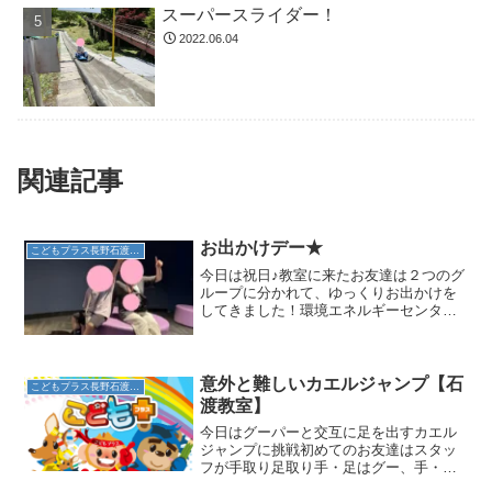
スーパースライダー！
2022.06.04
関連記事
お出かけデー★
こどもプラス長野石渡教室
今日は祝日♪教室に来たお友達は２つのグ
ループに分かれて、ゆっくりお出かけを
してきました！環境エネルギーセンター
へ行ったグループ♪館内の様々な場所を夢
中で体験！エネルギーを貯めてみたりゲ
ームに挑戦したりしました！こちらのお
友達はスタッフと、地...
意外と難しいカエルジャンプ【石
こどもプラス長野石渡教室
渡教室】
今日はグーパーと交互に足を出すカエル
ジャンプに挑戦初めてのお友達はスタッ
フが手取り足取り手・足はグー、手・足
はパーとかけ声をかけながら進みます。