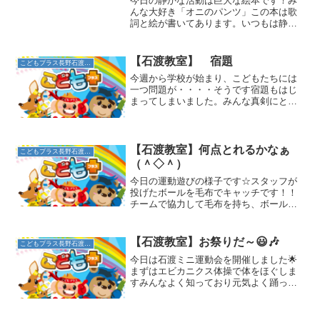
今日の静かな活動は巨大な絵本です！み
んな大好き「オニのパンツ」この本は歌
詞と絵が書いてあります。いつもは静か
な活動ですが・・・今日は歌います！手
拍子しながら大きな声で、楽しく歌いま
した☆こんな静かな活動（？）もたまに
【石渡教室】 宿題
こどもプラス長野石渡教室
は良いですね＼(^o^)...
今週から学校が始まり、こどもたちには
一つ問題が・・・・そうです宿題もはじ
まってしまいました。みんな真剣にとり
くんでいます。入室してすぐにとりかか
り、運動あそび前にはみんな終わらせて
います。勉強もだんだん難しくなってい
ってます。教える方が教え...
【石渡教室】何点とれるかなぁ
こどもプラス長野石渡教室
（＾◇＾）
今日の運動遊びの様子です☆スタッフが
投げたボールを毛布でキャッチです！！
チームで協力して毛布を持ち、ボールが
落ちないように受け止めます。ボールの
大きさで点数が違い、小さいボールは１
０点、中くらいのボールが２０点、そし
【石渡教室】お祭りだ～😃🎶
こどもプラス長野石渡教室
て大きいボールが３０点で...
今日は石渡ミニ運動会を開催しました🌟
まずはエビカニクス体操で体をほぐしま
すみんなよく知っており元気よく踊って
いました可愛く踊る子供たちに癒される
スタッフ😊💖身体がほぐれたらかけっこ
☆「いちについて、よーーい、ドン!!」接