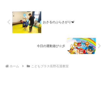
戦でゴーール☆★☆(...
おさるのぶらさがり🐒
今日の運動遊び☆彡
ホーム
こどもプラス長野石渡教室