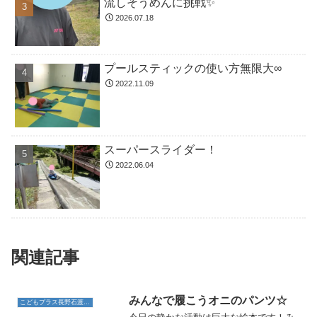
流しそうめんに挑戦✨
2026.07.18
プールスティックの使い方無限大∞
2022.11.09
スーパースライダー！
2022.06.04
関連記事
みんなで履こうオニのパンツ☆
こどもプラス長野石渡教室