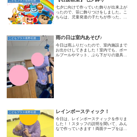
こどもプラス長野石渡教室
七夕に向けて作っていた飾りが出来上が
ったので、笹に飾りつけをしました。こ
ちらは、児童発達の子たちが作った、
「織姫と彦星」です。こちらは、放デイ
のお友達が作った飾りです。折り紙を丁
寧に折って、切り込みを入れていまし
た。１つ１つをのりでくっつけ...
雨の日は室内あそび♪
こどもプラス長野石渡教室
今日は雨ふりだったので、室内施設まで
お出かけしてきました！室内でも、ボー
ルプールやマット、ぶら下がりの遊具な
どがあり、たくさん体を動かして楽しめ
ます。大きなボールプールではジャンプ
して飛び込むと、体全身がすっぽりと埋
まってしまうくらいたくさ...
レインボースティック！
こどもプラス長野石渡教室
今日は、レインボースティックを作りま
した！！スタッフの説明を聞いて、みん
なで作っていきます！両面テープをはが
す作業では、みんな丁寧にはがしていき