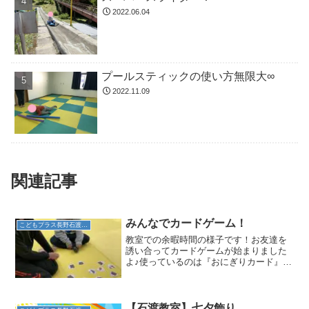
2022.06.04
プールスティックの使い方無限大∞
2022.11.09
関連記事
みんなでカードゲーム！
こどもプラス長野石渡教室
教室での余暇時間の様子です！お友達を
誘い合ってカードゲームが始まりました
よ♪使っているのは『おにぎりカード』で
す！おにぎりの具を神経衰弱で2枚当てる
ゲームです。いくらに、ゴマ塩、さけ、
たらこ。。。たくさんの具があるので何
が出るのか盛り上がっ...
【石渡教室】七夕飾り