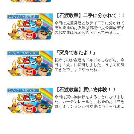
て、初めての雑巾がけの時間がきまし
た。少し難しいから、膝ついてできれば
とスタッフ間で話していました。初めは
膝をついて雑巾がけをし...
【石渡教室】二手に分かれて！！
こどもプラス長野石渡教室
今日は児童発達と放デイ二手に分かれて
児童発達のお友達は若穂中央公園放デイ
のお友達は赤沼公園へ行って来まし
た！！児童発達のお友達はシーソージャ
ングルジムで追いかけっこ滑り台も何回
も滑っていました放デイのお友達は大好
きなブランコで凄い高さまで＼...
『変身できたよ！』
こどもプラス長野石渡教室
初めてのお友達もドキドキしながら、今
日は「犬」に変身しました。うまく変身
できたでしょ？やったね！！
【石渡教室】買い物体験！！
こどもプラス長野石渡教室
今日は買い物体験をすることになりまし
た。カーテンレールと、お昼のお弁当を
買うミッションがお友達に与えられまし
た。スタッフと「どこいく？どこい
く？」と悩みながら出した答えは、メガ
ドン！！両方売っていそうという結論に
達したとのこと。雨が降っても...