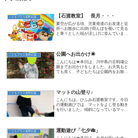
【石渡教室】 長月・・・
こどもプラス長野石渡教室
夏空が広がる頃、児童発達のお友達と近
所へお散歩に出掛け田んぼを覗いて見る
と青々とした稲が涼しげに並んでいまし
た・・・夏の間グングン成長していた稲
達・・・最近、お友達と様子を見に行く
と・・・「稲刈り」終了していました
(^^♪皆さんのお家の食卓...
公園へお出かけ☀
こどもプラス長野石渡教室
こんにちは☀本日は、川中島の古戦場公
園までお出かけをしました。お天気もと
ても良く、子どもたちは公園内をお散歩
したり、遊具で遊んで過ごしました。
「水が流れているね～」と川をのぞいて
みたり、素敵なお花の前で記念撮影📸シ
ートを敷いてお弁当も食べて...
マットの山登り♪
こどもプラス長野石渡教室
こんにちは。ひふみ石渡教室です。今日
の運動遊びでは、マットをよじ登る動き
を行いました。傾斜になっているマット
の面を登っていき壁にタッチしたら成功
です。1回目は上まで登りきれずに滑り落
ちてしまったお子さんも、2回目には、手
足を上手に使って登る...
運動遊び「七夕🎋」
こどもプラス長野石渡教室
こんにちは☀本日は、七夕が近いため、