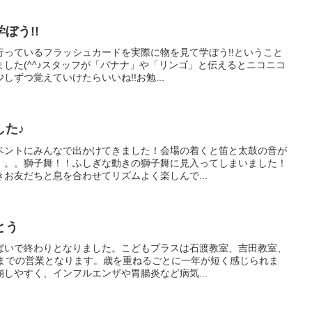
ぼう!!
行っているフラッシュカードを実際に物を見て学ぼう!!ということ
した(^^♪スタッフが「バナナ」や「リンゴ」と伝えるとニコニコ
ずつ覚えていけたらいいね!!お勉...
した♪
ベントにみんなで出かけてきました！会場の着くと笛と太鼓の音が
。。。獅子舞！！ふしぎな動きの獅子舞に見入ってしまいました！
お友だちと息を合わせてリズムよく楽しんで...
とう
ぱいで終わりとなりました。こどもプラスは石渡教室、吉田教室、
日までの営業となります。歳を重ねるごとに一年が短く感じられま
しやすく、インフルエンザや胃腸炎など病気...