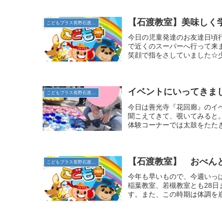
【石渡教室】美味しく学
こどもプラス長野石渡教室
今日の児童発達のお友達日頃
で近くのスーパーへ行って来ま
笑顔で指をさしていました☆少し
イベントにいってきま
こどもプラス長野石渡教室
今日は善光寺『花回廊』のイ
聞こえてきて、覗いてみると
体験コーナーでは太鼓をたたき
【石渡教室】 おべん
こどもプラス長野石渡教室
今年も早いもので、今週いっ
稲葉教室、若槻教室とも28
す。また、この時期は体調を崩