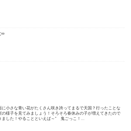
∞
面に小さな青い花がたくさん咲き誇ってまるで天国？行ったことな
室の様子を見てみましょう！そろそろ春休みの子が増えてきたので
ました！やることといえば～” 鬼ごっこ！...