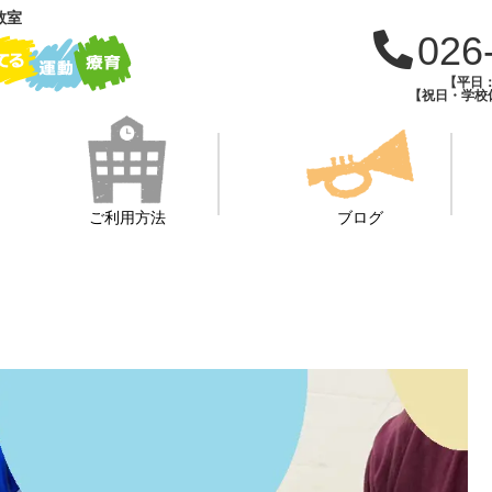
教室
026
【平日：1
【祝日・学校休
ご利用方法
ブログ