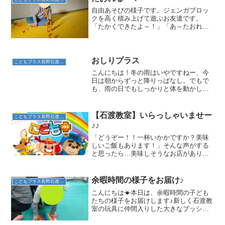
自由あそびの様子です。ジェンガブロッ
クを高く積み上げて遊ぶお友達です。
「たかくできたよ～！」「あ～たおれる
～！」倒れてしまっては、また積み上げ
何度も挑戦していました。
おしりプラス
こどもプラス長野石渡教室
こんにちは！冬の雨はいやですねー、今
日は朝からずっと降りっぱなし。でもで
も、雨の日でもしっかりと体を動かして
いきましょう！さて、今日の運動あそび
の見せ場は、”後ろ膝歩き”です！股関節の
伸展を交互に行って後ろに進んでいく動
【石渡教室】いらっしゃいませー
こどもプラス長野石渡教室
作です。お尻の筋肉を...
♪♪
「どうぞー！！一杯いかかですか？美味
しいご飯もあります！」そんな声がする
と思ったら…美味しそうなお店がありま
した(^^)!!「それでは、美味しいお魚をく
ださい！」お客さんが来ました。さすが
は店長さん(^^)しっかりお料理とともに飲
余暇時間の様子をお届け♪
こどもプラス長野石渡教室
み物まで用...
こんにちは☀本日は、余暇時間の子ども
たちの様子をお届けします♪新しく石渡教
室の玩具に仲間入りした大きなプッシュ
ポップです！集中して取り組んでいまし
た😊次の写真のお友達2人は、腕立て伏せ