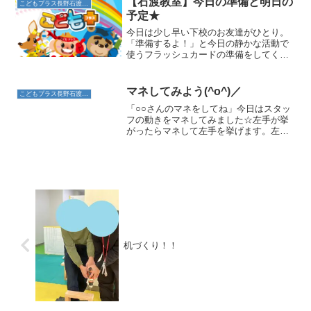
【石渡教室】今日の準備と明日の
こどもプラス長野石渡教室
予定★
今日は少し早い下校のお友達がひとり。
「準備するよ！」と今日の静かな活動で
使うフラッシュカードの準備をしてくれ
ました☆今日は昆虫カードでした。「ど
れにしようかな～」ととっても楽しそう
に選ぶお友達。普段はスタッフが選んだ
マネしてみよう(^o^)／
こどもプラス長野石渡教室
10枚のカードを使います...
「○○さんのマネをしてね」今日はスタッ
フの動きをマネしてみました☆左手が挙
がったらマネして左手を挙げます。左足
が上がったら左足をあげます。「簡単、
簡単♪」と最初は余裕だったお友達も…右
手と左足を上げて～だんだんと難易度が
上がっていくとお友達...
机づくり！！