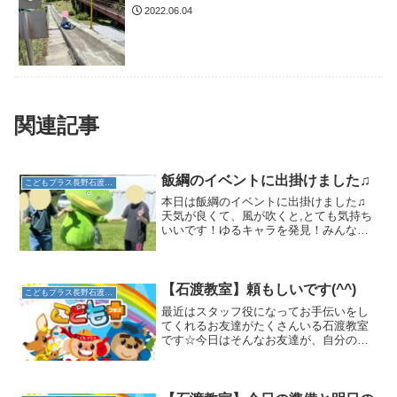
2022.06.04
関連記事
飯綱のイベントに出掛けました♫
こどもプラス長野石渡教室
本日は飯綱のイベントに出掛けました♫
天気が良くて、風が吹くと,とても気持ち
いいです！ゆるキャラを発見！みんなで
写真を撮りました！トンボがたくさん飛
んでいて、捕まえたり・・遊具で遊んだ
り・・それぞれのブースを見ながら、お
散歩しました♫最後に、...
【石渡教室】頼もしいです(^^)
こどもプラス長野石渡教室
最近はスタッフ役になってお手伝いをし
てくれるお友達がたくさんいる石渡教室
です☆今日はそんなお友達が、自分の名
札を作ってみました♫みんなそれぞれ自
分の名前をゆっくりていねいに書いてい
ました☆大きくしっかり書いた方がお友
達も見やすいもんね♪首か...