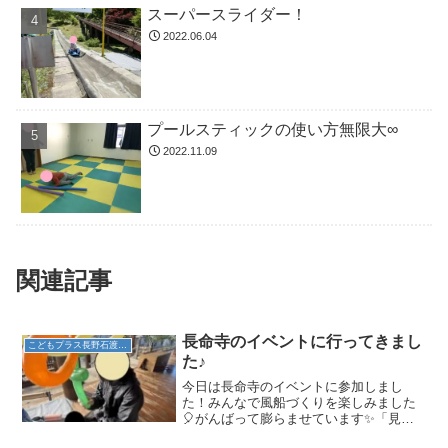
スーパースライダー！
2022.06.04
プールスティックの使い方無限大∞
2022.11.09
関連記事
長命寺のイベントに行ってきまし
こどもプラス長野石渡教室
た♪
今日は長命寺のイベントに参加しまし
た！みんなで風船づくりを楽しみました
🎈がんばって膨らませています✨「見
て！膨らんできた！」喜ぶお友達の姿で