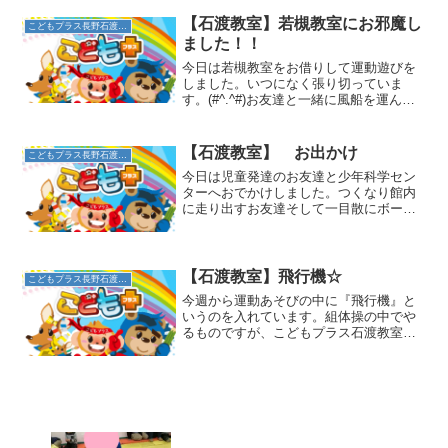
す。かわいいお花が完成しました✨長命
寺のイベント、楽しかったね！
【石渡教室】若槻教室にお邪魔し
こどもプラス長野石渡教室
ました！！
今日は若槻教室をお借りして運動遊びを
しました。いつになく張り切っていま
す。(#^.^#)お友達と一緒に風船を運んだ
り、クマさん歩きも上手にできていま
す。折り返しのコーンをまわって、マッ
トまで帰れました。そのあと、市立図書
【石渡教室】 お出かけ
こどもプラス長野石渡教室
館へGO！！アンパン...
今日は児童発達のお友達と少年科学セン
ターへおでかけしました。つくなり館内
に走り出すお友達そして一目散にボール
プールへみんな仲良く楽しそうに遊んで
います。走り回るお友達にスタッフはつ
いていくのがやっとです。一対一で付い
ているのですが、こどもの...
【石渡教室】飛行機☆
こどもプラス長野石渡教室
今週から運動あそびの中に『飛行機』と
いうのを入れています。組体操の中でや
るものですが、こどもプラス石渡教室で
は段階を追って取り組んでいます♪まずは
両手を着いて、足をピン！っと伸ばして
行います。そのあとは、片手をあげ横を
向いて「1,2,3・・...