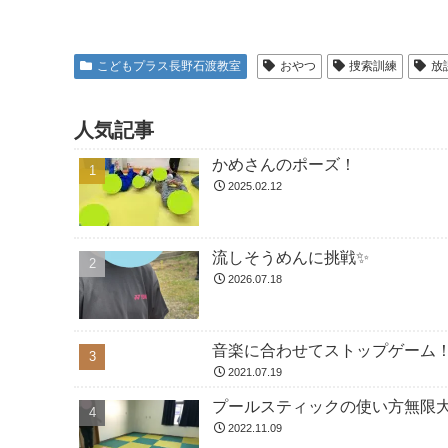
こどもプラス長野石渡教室
おやつ
捜索訓練
放
人気記事
かめさんのポーズ！
2025.02.12
流しそうめんに挑戦✨
2026.07.18
音楽に合わせてストップゲーム
2021.07.19
プールスティックの使い方無限大
2022.11.09