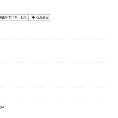
課後等デイサービス
石渡教室
！
∞