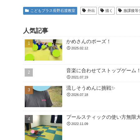
こどもプラス長野石渡教室
外出
描く
放課後等
人気記事
かめさんのポーズ！
2025.02.12
音楽に合わせてストップゲーム
2021.07.19
流しそうめんに挑戦✨
2026.07.18
プールスティックの使い方無限大
2022.11.09