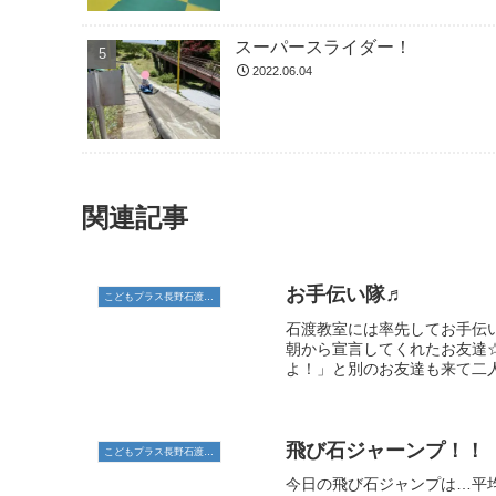
スーパースライダー！
2022.06.04
関連記事
お手伝い隊♬
こどもプラス長野石渡教室
石渡教室には率先してお手伝い
朝から宣言してくれたお友達
よ！」と別のお友達も来て二人
飛び石ジャーンプ！！
こどもプラス長野石渡教室
今日の飛び石ジャンプは…平