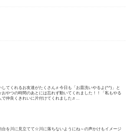
してくれるお友達がたくさん♬今日も「お皿洗いやるよ(^^)」と
☆おやつの時間のあとには忘れず動いてくれました！！「私もやる
で仲良くきれいに片付けてくれました♬...
均台を川に見立てて☆川に落ちないようにね～の声かけもイメージ