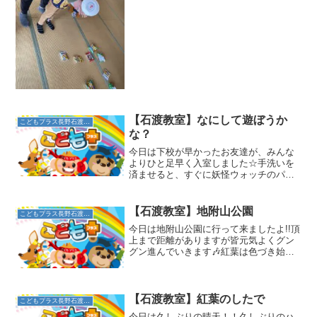
のを使って、飛ばします！当たるとお菓
子がもらえるゲームに参加！繰り返し挑
戦して楽しみました！豚汁やおにぎり、
あたたかいお茶をいただき...
【石渡教室】なにして遊ぼうか
こどもプラス長野石渡教室
な？
今日は下校が早かったお友達が、みんな
よりひと足早く入室しました☆手洗いを
済ませると、すぐに妖怪ウォッチのパズ
ルに熱中★集中しているお隣でパズルの
絵を見ながらジバニャンを描いていたス
タッフ…♪それを見て、「ぬりえする～
【石渡教室】地附山公園
こどもプラス長野石渡教室
(^^)」とパズルが終え...
今日は地附山公園に行って来ましたよ!!頂
上まで距離がありますが皆元気よくグン
グン進んでいきます🎶紅葉は色づき始め
で、これからかな⁉という感じでしたがい
いお天気で、景色もよくて高い所に上
り、気持ち～とお友達😊☀自然ならでは
の遊具が沢山ありなに...
【石渡教室】紅葉のしたで
こどもプラス長野石渡教室
今日は久しぶりの晴天！！久しぶりのハ