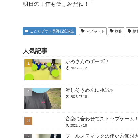
明日の工作も楽しみだね！！
こどもプラス長野石渡教室
マグネット
制作
紙
人気記事
かめさんのポーズ！
2025.02.12
流しそうめんに挑戦✨
2026.07.18
音楽に合わせてストップゲーム
2021.07.19
プールスティックの使い方無限大