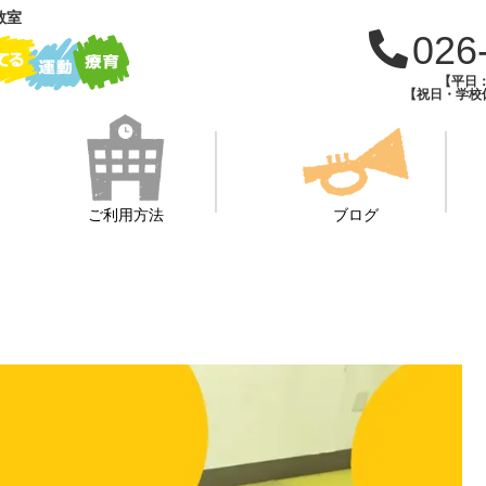
教室
026
【平日：1
【祝日・学校休
ご利用方法
ブログ