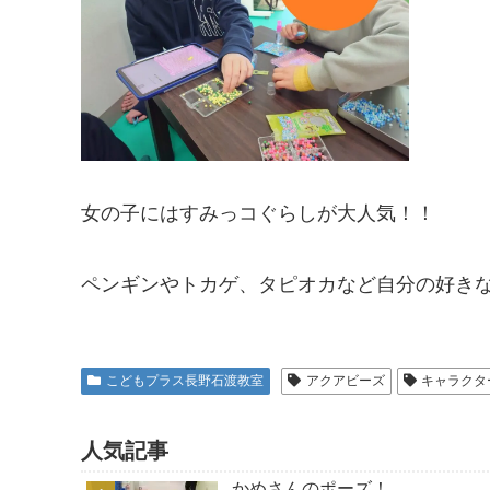
女の子にはすみっコぐらしが大人気！！
ペンギンやトカゲ、タピオカなど自分の好き
こどもプラス長野石渡教室
アクアビーズ
キャラクタ
人気記事
かめさんのポーズ！