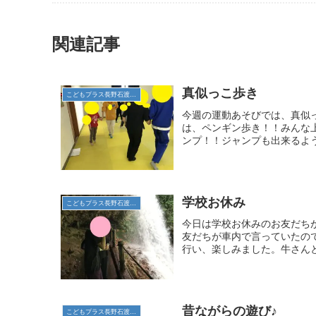
関連記事
真似っこ歩き
こどもプラス長野石渡教室
今週の運動あそびでは、真似
は、ペンギン歩き！！みんな
ンプ！！ジャンプも出来るよう
学校お休み
こどもプラス長野石渡教室
今日は学校お休みのお友だちが
友だちが車内で言っていたの
行い、楽しみました。牛さんとハ
昔ながらの遊び♪
こどもプラス長野石渡教室