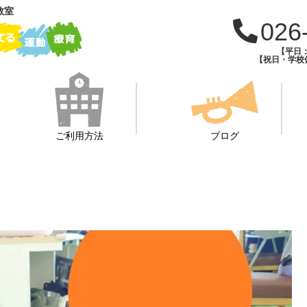
教室
026
【平日：1
【祝日・学校休
ご利用方法
ブログ