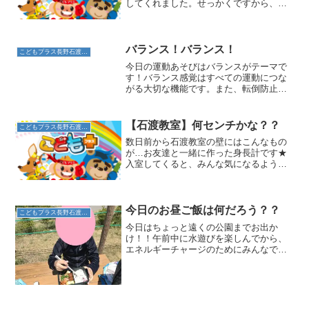
してくれました。せっかくですから、ク
ッキング。まず、お買い物に出かけまし
た。教室に戻ると、まず卵を割って次
に、白身だけを泡立てます。そこに黄身
を加えて、ホットプレートで...
バランス！バランス！
こどもプラス長野石渡教室
今日の運動あそびはバランスがテーマで
す！バランス感覚はすべての運動につな
がる大切な機能です。また、転倒防止に
もつながるため、全年代必要です！運動
あそびで足元が安定しない場所を進みま
す。まずは一本橋！次は不安定なマッ
【石渡教室】何センチかな？？
こどもプラス長野石渡教室
ト！ジャンプして進みます。...
数日前から石渡教室の壁にはこんなもの
が…お友達と一緒に作った身長計です★
入室してくると、みんな気になるようで
ひとまず足形の上に…(^^)「キリン〇頭分
だね」とキリンで計ったり、ぬいぐるみ
の身長を計ってあげるお友達も♪みんなの
身長を考えて、５...
今日のお昼ご飯は何だろう？？
こどもプラス長野石渡教室
今日はちょっと遠くの公園までお出か
け！！午前中に水遊びを楽しんでから、
エネルギーチャージのためにみんなで太
陽の下で美味しいお昼ご飯を食べまし
た。みんなどんなご飯かな？？ご飯もお
かずも盛りだくさんなお弁当！「これは
春巻き」「こっちはアスパラ」...