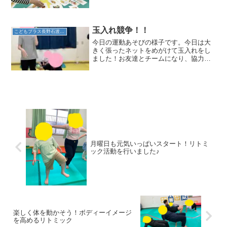
(^^♪児発のお友達は、食べ物カードみて
楽しんでいました。大きいお...
玉入れ競争！！
こどもプラス長野石渡教室
今日の運動あそびの様子です。今日は大
きく張ったネットをめがけて玉入れをし
ました！お友達とチームになり、協力し
てたくさん入れますよ！たくさん入れち
ゃえ～♪玉は大小、さまざま！周りのお友
達からの応援もあって盛り上がって楽し
んでいました！
月曜日も元気いっぱいスタート！リトミ
ック活動を行いました♪
楽しく体を動かそう！ボディーイメージ
を高めるリトミック