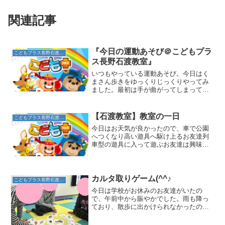
関連記事
『今日の運動あそび＠こどもプラ
こどもプラス長野石渡教室
ス長野石渡教室』
いつもやっている運動あそび。今日はく
まさん歩きをゆっくりじっくりやってみ
ました。最初は手が曲がってしまってい
たり、お尻が上がらなかった子も、腰を
持って補助してあげ、何回かチャレンジ
すると・・・・体の使い方が分かったの
【石渡教室】教室の一日
こどもプラス長野石渡教室
か、一人でこんなにできる...
今日はお天気が良かったので、車で公園
へつくなり高い遊具へ駆け上るお友達列
車型の遊具に入って遊ぶお友達は興味
津々中を覗き見ています。列車型の遊具
の上にも上ってます。見ているほうは落
ちないかひやひや落ちても大丈夫なよう
に下で待ち構えます。子ども...
カルタ取りゲーム(^^♪
こどもプラス長野石渡教室
今日は学校がお休みのお友達がいたの
で、午前中から賑やかでした。雨も降っ
ており、散歩に出かけられなかったの
で、室内で過ごしました。運動あそび
後、トランプやカルタ取りをしましたよ