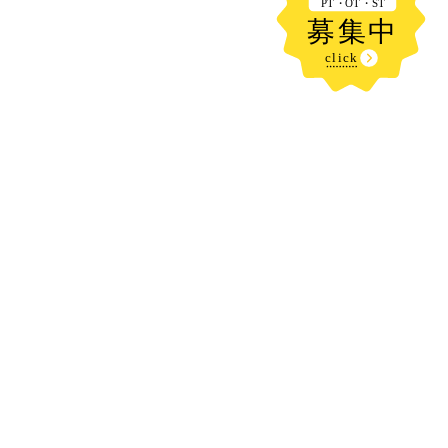
新着記事
小布施ハイウェイオアシスへ行ってき
ました⛲
2026.08.06