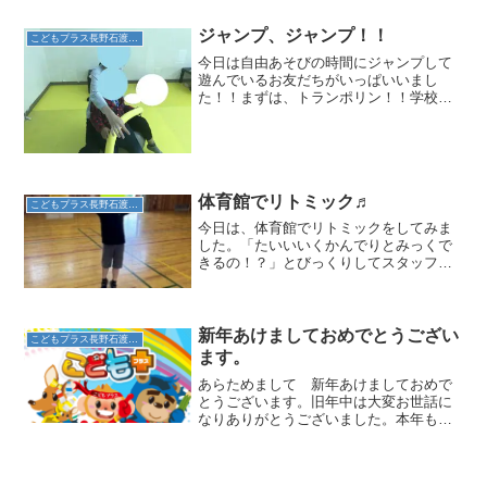
ところでも全身を使って何度も跳び越え
ていきます。「シューーーー!(^^)」トン
ジャンプ、ジャンプ！！
こどもプラス長野石渡教室
ネルやはしごなど...
今日は自由あそびの時間にジャンプして
遊んでいるお友だちがいっぱいいまし
た！！まずは、トランポリン！！学校か
ら帰ってくるとスタッフに「トランポリ
ン出して！」とお願いします。ジャンプ
しながらクルクル回ったり、「みてみて
～」とみんなにアピールをし...
体育館でリトミック♬
こどもプラス長野石渡教室
今日は、体育館でリトミックをしてみま
した。「たいいいくかんでりとみっくで
きるの！？」とびっくりしてスタッフに
確認するお友達できるよ！といわれると
張り切って近くの体育館へ歩いて向かい
ました。いつもとひろい空間に戸惑うお
友達もいれば、楽しくて体...
新年あけましておめでとうござい
こどもプラス長野石渡教室
ます。
あらためまして 新年あけましておめで
とうございます。旧年中は大変お世話に
なりありがとうございました。本年もよ
ろしくお願いいたします。こどもプラス
長野 石渡・吉田・稲葉・若槻教室とも
今日から始動いたします。子どもたちが