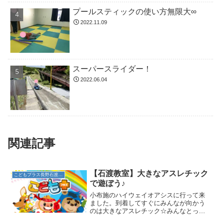
プールスティックの使い方無限大∞
2022.11.09
スーパースライダー！
2022.06.04
関連記事
【石渡教室】大きなアスレチック
こどもプラス長野石渡教室
で遊ぼう♪
小布施のハイウェイオアシスに行って来
ました。到着してすぐにみんなが向かう
のは大きなアスレチック☆みんなとって
も元気いっぱい♪身長と変わらない高さの