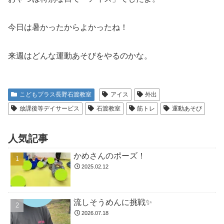
今日は暑かったからよかったね！
来週はどんな運動あそびをやるのかな。
こどもプラス長野石渡教室
アイス
外出
放課後等デイサービス
石渡教室
筋トレ
運動あそび
人気記事
かめさんのポーズ！
2025.02.12
流しそうめんに挑戦✨
2026.07.18