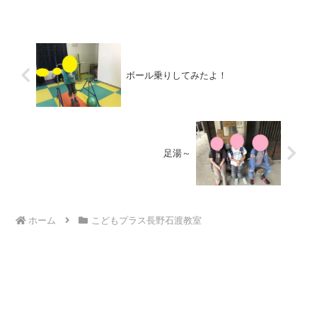
置く場所をしっかり選んでいます♪「あー
お♪」と色の確認をしながら、お見事全問
正解でした(^...
ボール乗りしてみたよ！
足湯～
ホーム
こどもプラス長野石渡教室