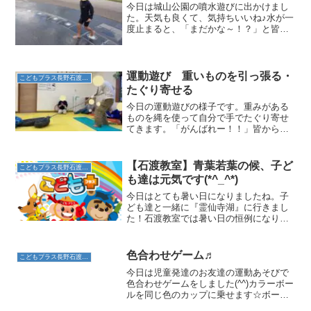
今日は城山公園の噴水遊びに出かけまし
た。天気も良くて、気持ちいいね♪水が一
度止まると、「まだかな～！？」と皆で
出てくるのを待ちます。「きた～！！」
と大喜び♫全身で水遊びを楽しみまし
た！
運動遊び 重いものを引っ張る・
こどもプラス長野石渡教室
たぐり寄せる
今日の運動遊びの様子です。重みがある
ものを縄を使って自分で手でたぐり寄せ
てきます。「がんばれー！！」皆からの
応援もたくさんありました！高校生は○○
秒間でゴールまで引っ張ってきてね。と
レベルを上げて挑戦。最後まで、頑張り
【石渡教室】青葉若葉の候、子ど
こどもプラス長野石渡教室
ました！
も達は元気です(*^_^*)
今日はとても暑い日になりましたね。子
ども達と一緒に『霊仙寺湖』に行きまし
た！石渡教室では暑い日の恒例になりつ
つあります・・・（笑）青空の下、芝生
の上を思い切り走って気持ちよさそうで
した♪街中ではなかなかできないことです
色合わせゲーム♬
こどもプラス長野石渡教室
が、キレイな空気をたく...
今日は児童発達のお友達の運動あそびで
色合わせゲームをしました(^^)カラーボー
ルを同じ色のカップに乗せます☆ボール
を選んだらすぐに目線はカップの方へ☆