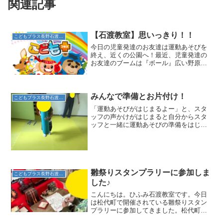
関連記事
【石渡教室】思いっきり！！
こどもプラス長野石渡教室
今日の児童発達のお友達は運動あそびを
終え、近くの公園へ！最近、児童発達の
お友達のブームは『ボール』広い野原で
思いっきりボールを蹴って楽しみました♪
スタッフと走ってボールを追いかけた
り、公園の遊具で思いっきり遊んだりと
やっぱり子どもは『風の子...
みんなで準備とお片付け！
こどもプラス長野石渡教室
「運動あそびがはじまるよー」と、スタ
ッフの声かけがはじまると自分からスタ
ッフと一緒に運動あそびの準備をはじめ
ます！！お友達もスタッフのお手本を見
て、丁寧にひいていきます！スタッフか
ら受け取ったマットを両手でぎゅっとし
っかりと持って運びます！...
雛祭りスタンプラリーに参加しま
こどもプラス長野石渡教室
した♪
こんにちは。ひふみ石渡教室です。今日
は松代町で開催されている雛祭りスタン
プラリーに参加してきました。松代町内
の商店や観光施設などを巡りながら、ス