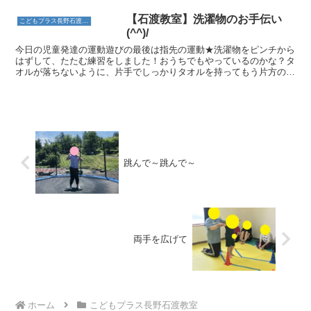
タンプを集めていくイベントです。それ
ぞれの場所には素敵な雛人形が飾られて
【石渡教室】洗濯物のお手伝い
こどもプラス長野石渡教室
おり、子どもたちも「きれ...
(^^)/
今日の児童発達の運動遊びの最後は指先の運動★洗濯物をピンチから
はずして、たたむ練習をしました！おうちでもやっているのかな？タ
オルが落ちないように、片手でしっかりタオルを持ってもう片方の手
でピンチをはずしていました👏スタッフと一緒にたたむ練習...
跳んで～跳んで～
両手を広げて
ホーム
こどもプラス長野石渡教室