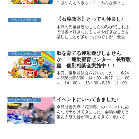
こはなんと大きな川！！みんな落下しな
いように慎重でした。児童発達のお子さ
んも挑戦です。手を大きく広げてバラン
スを取っています☆お姉さんの後ろをつ
【石渡教室】とっても仲良し♪
こどもプラス長野石渡教室
いていきます☆足...
本日の児童発達のこちらの2人(^^)これま
では各々好きなおもちゃや好きなことを
楽しむことが多かったのですが、最近は
一緒の遊びを楽しむ場面がとっても増え
ています♪今日もこちらのお友達がトンネ
ルを進むと…普段はスタッフにお手伝い
脳を育てる運動遊びしません
こどもプラス長野石渡教室
を求めることの多...
か！！運動療育センター 長野教
室 個別相談会実施中！！
本日、個別相談会を行いました！！8/24
～8/28の間8/26 14：00～8/27 11：00
～ 14：00～ 15：00～8/28 11：00
～ 13：00～ 14：00～ 15：00～
16：00～個別相談可能です。お早めにお
問い合わ...
イベントにいってきました♪
こどもプラス長野石渡教室
今日は善光寺『花回廊』のイベントにみ
んなで出かけてきました！会場の着くと
笛と太鼓の音が聞こえてきて、覗いてみ
ると。。。獅子舞！！ふしぎな動きの獅
子舞に見入ってしまいました！体験コー
ナーでは太鼓をたたきお友だちと息を合
わせてリズムよく楽しんで...