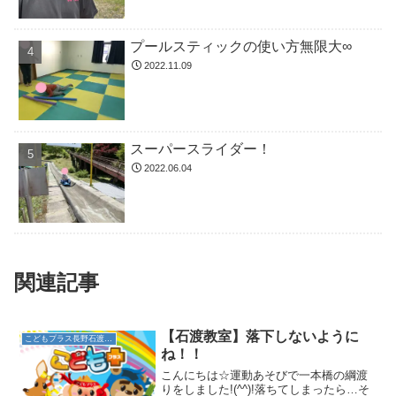
プールスティックの使い方無限大∞
2022.11.09
スーパースライダー！
2022.06.04
関連記事
【石渡教室】落下しないように
こどもプラス長野石渡教室
ね！！
こんにちは☆運動あそびで一本橋の綱渡
りをしました!(^^)!落ちてしまったら…そ