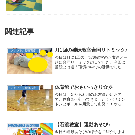
関連記事
月1回の姉妹教室合同リトミック♪
こどもプラス長野石渡教室
今日は月に1回の、姉妹教室のお友達と一
緒に合同リトミックの日でした。今回は
普段とは違う環境の中での活動でした
が、子どもたちは音楽に合わせて元気い
っぱい体を動かしていました。最初は知
らないお友達やスタッフの前で少し緊張
した様子も見られましたが...
体育館でおもいっきり☆彡
こどもプラス長野石渡教室
今日は、朝から利用のお友達がいたの
で、体育館へ行ってきました！バドミン
トンとボールを用意して出発！！やって
いるうちにスタッフもスキルがあがった
ような・・・(*^-^*)１時間動いてもまだま
だ体力の有り余っているお友達。バドミ
ントンの次はサッ...
【石渡教室】運動あそび♪
こどもプラス長野石渡教室
今日の運動あそびの様子をご紹介します