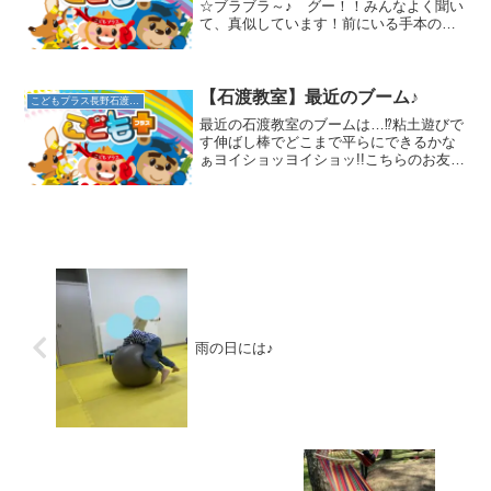
☆ブラブラ～♪ グー！！みんなよく聞い
て、真似しています！前にいる手本の人
を見る時間が長くなりました☆次は、ア
ザラシさんに変身！！お腹をつけて３秒
止まろう！まだ、支えるのが難しい子も
いますが、一所懸命お腹...
【石渡教室】最近のブーム♪
こどもプラス長野石渡教室
最近の石渡教室のブームは…⁉粘土遊びで
す伸ばし棒でどこまで平らにできるかな
ぁヨイショッヨイショッ!!こちらのお友達
は型を使ってお寿司屋さん🍣粘土の色は
それでいいの～⁉とスタッフが聞くと○○
さんの好きな色だからとの事でした💕愛
情たっぷりお寿司...
雨の日には♪