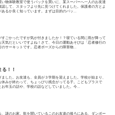
買い物体験教室で使うバックを買いに、某スーパーへ一人のお友達
確認して、スタッフより先に見つけてくれました。保護者の方とよ
あるか良く知っています。まずは目的のバッ...
がすごかったですが気が付きましたか！？寝ている間に雨が降って
お天気だといいですよね！さて、今日の運動あそびは「忍者修行の
のサーキットです。忍者ポーズからの障害物...
まる！！
ぎました。お友達も、全員が３学期を迎えました。学校が始まり、
お休みが終わって、ちょっぴり残念がってる子。こどもプラスで
お年玉の話や、学校の話などしていました。今...
る、謎のお家。歌を聞いているこのお友達の後ろにある、ダンボー