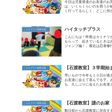
今日は児童発達のお友達のお
は、いくらくらいのを買うか
く行ってるらしく、どこに何が
ハイタッチプラス
こどもプラス長野石渡教室
こんにちは！昨夜はカミナリ
もらって、起きているときは
ジャンプ編！」最近は忍者修行
【石渡教室】３学期始
こどもプラス長野石渡教室
早いもので今年も１０日が過
お友達に会えて喜んでる子。
も、久しぶりに会えたお友達と
【石渡教室】謎のお家
こどもプラス長野石渡教室
数日前から石渡教室に存在す