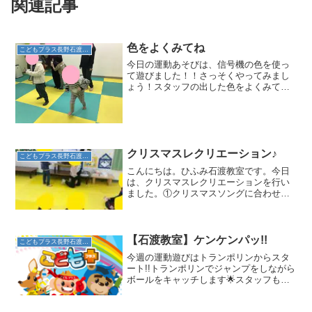
関連記事
色をよくみてね
こどもプラス長野石渡教室
今日の運動あそびは、信号機の色を使っ
て遊びました！！さっそくやってみまし
ょう！スタッフの出した色をよくみて判
断していきます。今度は、お友達も色の
お題をします。お友達は、赤の色を出し
ました。赤の次は、青！！みんな元気に
走ります！みんな楽しそう...
クリスマスレクリエーション♪
こどもプラス長野石渡教室
こんにちは。ひふみ石渡教室です。今日
は、クリスマスレクリエーションを行い
ました。①クリスマスソングに合わせて
走ったり、スキップしたり、クマ歩き②
ジングルベルのダンス➂ビンゴ大会を行
いました♪ビンゴ大会では、自分で数字を
見て、紙が破れないよう...
【石渡教室】ケンケンパッ!!
こどもプラス長野石渡教室
今週の運動遊びはトランポリンからスタ
ート!!トランポリンでジャンプをしながら
ボールをキャッチします🌟スタッフも投
げるよ!!と声掛けはしますがボールをよく
見てキャッチすることが出来ていました