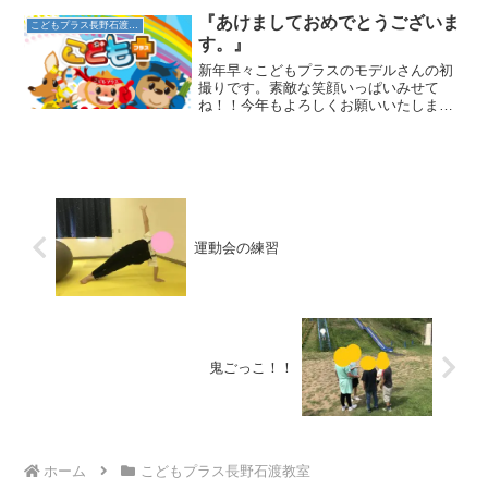
🎶キャッチが出来たら今度はスタッフが
持っているフープ...
『あけましておめでとうございま
こどもプラス長野石渡教室
す。』
新年早々こどもプラスのモデルさんの初
撮りです。素敵な笑顔いっぱいみせて
ね！！今年もよろしくお願いいたしま
す。
運動会の練習
鬼ごっこ！！
ホーム
こどもプラス長野石渡教室