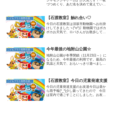
ジャモンジャゲーム】が人気です！一枚
づつめくり、あだ名を決めて覚えていく
ゲームです。これが難しくて面白い！ス
タッフも本気で挑みますが、勝てませ
ん・・・このゲームが始まると、覚える
【石渡教室】触れ合い♡
こどもプラス長野石渡教室
ためにみんな集中します！素...
今日の石渡教室は須坂市動物園へお出掛
けしてきましたヽ(^o^)丿動物園ではポカ
ポカお天気で、ロバさんがお散歩してい
ました☆ロバさんに触れることができ、
「わぁ～！(^o^)／」と初めて触れるお友
達もいて、毛の感触をじっくり楽しんで
いましたよ(...
今年最後の地附山公園☆
こどもプラス長野石渡教室
地附山公園が冬季閉鎖（11月23日～）に
なるため、今年最後の利用です。最高の
気温と天気で、おもいっきり遊べました
(^^)公園内に坂道も多く、楽しく歩いてい
るだけでも、とても良い運動になりま
す。楽しく遊んでいるうちに、体力がつ
く・・・まさに運...
【石渡教室】今日の児童発達支援
こどもプラス長野石渡教室
今日の児童発達支援のお友達今日は昼か
ら雨予報(*_*)少し曇ってきたので 今日
は室内で過ごすことにしました。お友達
はまず大好きな車で遊びはじめました。
初めは並べるだけでしたが、マットで坂
道をつくり上から転がしていました。運
動遊びの時間になる...