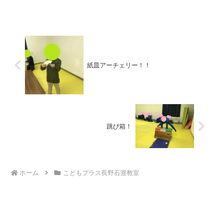
に提出できました。(*^_^*)その後、庁舎
めぐりをしました。一階ロビーでは、お
友達の描いたポスター...
紙皿アーチェリー！！
跳び箱！
ホーム
こどもプラス長野石渡教室