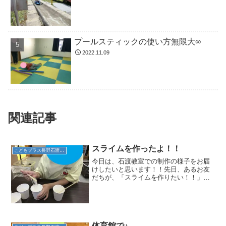
プールスティックの使い方無限大∞
2022.11.09
関連記事
スライムを作ったよ！！
こどもプラス長野石渡教室
今日は、石渡教室での制作の様子をお届
けしたいと思います！！先日、あるお友
だちが、「スライムを作りたい！！」と
のことでしたので、スタッフとスライム
作りに挑戦しました！まず、材料(水・洗
濯のり・ホウ砂・必要に応じて着色料(え
のぐor食紅))を準...
体育館で♪