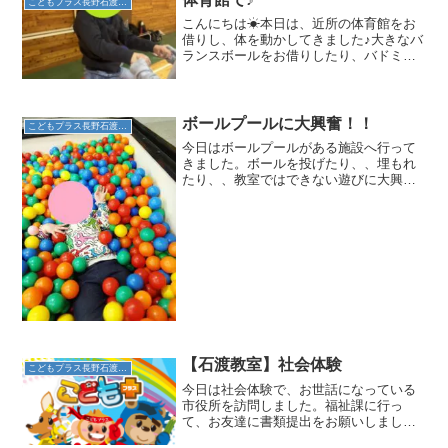
こどもプラス長野石渡教室
こんにちは☀本日は、近所の体育館をお
借りし、体を動かしてきました♪大きなバ
ランスボールをお借りしたり、バドミン
トンでたくさん体を動かしました😊バス
ケットゴールへのシュートに挑戦したお
友達は、何度も挑戦し、ゴールに入ると
嬉しそうでした✨体育館...
ボールプールに大興奮！！
こどもプラス長野石渡教室
今日はボールプールがある施設へ行って
きました。ボールを投げたり、、埋もれ
たり、、教室ではできない遊びに大興奮
の子どもたちでした。
【石渡教室】社会体験
こどもプラス長野石渡教室
今日は社会体験で、お世話になっている
市役所を訪問しました。福祉課に行っ
て、お友達に書類提出をお願いしまし
た。職員の方の優しい笑顔で、スムーズ