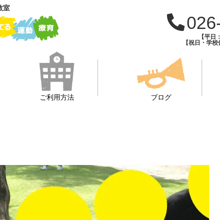
教室
026
【平日：1
【祝日・学校休
ご利用方法
ブログ