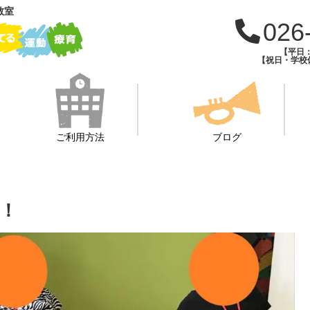
教室
026
【平日：1
【祝日・学校休
ご利用方法
ブログ
！